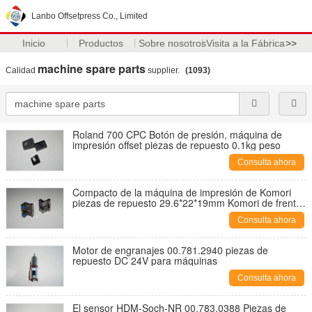
Lanbo Offsetpress Co., Limited
Inicio
Productos
Sobre nosotros
Visita a la Fábrica
>>
machine spare parts
Calidad
supplier.
(1093)
Roland 700 CPC Botón de presión, máquina de
impresión offset piezas de repuesto 0.1kg peso
Consulta ahora
Compacto de la máquina de impresión de Komori
piezas de repuesto 29.6*22*19mm Komori de frente
814-6501-105
Consulta ahora
Motor de engranajes 00.781.2940 piezas de
repuesto DC 24V para máquinas
Consulta ahora
El sensor HDM-Soch-NR 00.783.0388 Piezas de