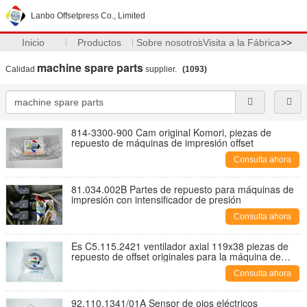
Lanbo Offsetpress Co., Limited
Inicio
Productos
Sobre nosotros
Visita a la Fábrica
>>
machine spare parts
Calidad
supplier.
(1093)
814-3300-900 Cam original Komori, piezas de
repuesto de máquinas de impresión offset
Consulta ahora
81.034.002B Partes de repuesto para máquinas de
impresión con intensificador de presión
Consulta ahora
Es C5.115.2421 ventilador axial 119x38 piezas de
repuesto de offset originales para la máquina de
impresión
Consulta ahora
92.110.1341/01A Sensor de ojos eléctricos