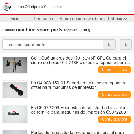
Lanbo Offsetpress Co., Limited
Inicio
Productos
Sobre nosotros
Visita a la Fábrica
>>
machine spare parts
Calidad
supplier.
(1093)
C8. ¿Qué quieres decir?015.745F CPL C8 para el
cierre de hojas.015.746F piezas de repuesto para
máquinas de impresión
Consulta ahora
Es C4.028.150-01 Soporte de piezas de repuesto
offset para máquinas de impresión
Consulta ahora
Es C5.072.209 Repuestos de ajuste de desviación
de tornillo para máquinas de impresión C5072209
Consulta ahora
Partes de repuesto de engranajes de cristal para