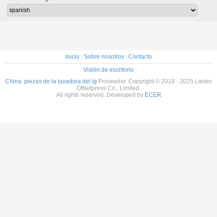
tada con
Cuchilla con
aire FA001105
impresión HD
Sensor In
ura de
marco doblado
de cambi
ujas
L79mm W12mm
T0.2mm
Inicio
|
Sobre nosotros
|
Contacto
Visión de escritorio
China. piezas de la lavadora del lg
Proveedor. Copyright © 2018 - 2025 Lanbo
Offsetpress Co., Limited.
All rights reserved. Developed by
ECER