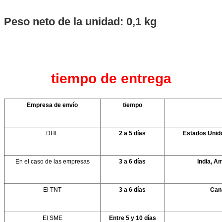
Peso neto de la unidad: 0,1 kg
tiempo de entrega
Empresa de envío
tiempo
DHL
2 a 5 días
Estados Unido
En el caso de las empresas
3 a 6 días
India, A
El TNT
3 a 6 días
Can
El SME
Entre 5 y 10 días