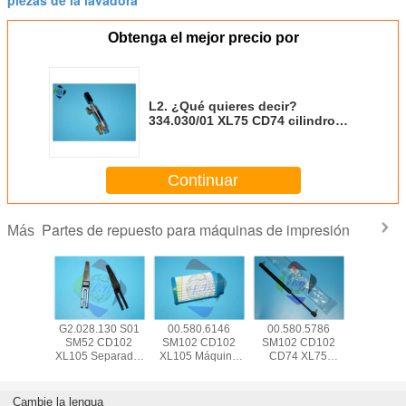
piezas de la lavadora
Obtenga el mejor precio por
L2. ¿Qué quieres decir?
334.030/01 XL75 CD74 cilindro
neumático L2.334.030 D16 H10
pistón 4 mm
Continuar
Partes de repuesto para máquinas de impresión
Más
5.504
G2.028.130 S01
00.580.6146
00.580.5786
SM74 
 CD102
SM52 CD102
SM102 CD102
SM102 CD102
CD1
Remover
XL105 Separador
XL105 Máquina
CD74 XL75
Repuesto
 Offset
de piezas de la
de impresión
Muelle neumático
máquin
 de la
máquina de
piezas de
083534 Para la
impres
uina
impresión
repuesto Filtro de
máquina de
00.783.0
Cambie la lengua