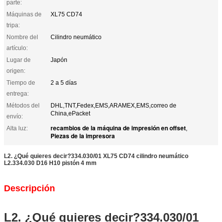
parte:
Máquinas de
XL75 CD74
tripa:
Nombre del
Cilindro neumático
artículo:
Lugar de
Japón
origen:
Tiempo de
2 a 5 días
entrega:
Métodos del
DHL,TNT,Fedex,EMS,ARAMEX,EMS,correo de
China,ePacket
envío:
recambios de la máquina de impresión en offset
Alta luz:
,
Piezas de la impresora
L2. ¿Qué quieres decir?334.030/01 XL75 CD74 cilindro neumático
L2.334.030 D16 H10 pistón 4 mm
Descripción
L2. ¿Qué quieres decir?334.030/01