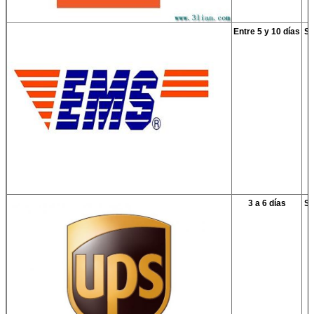
Entre 5 y 10 días
Se
3 a 6 días
Se