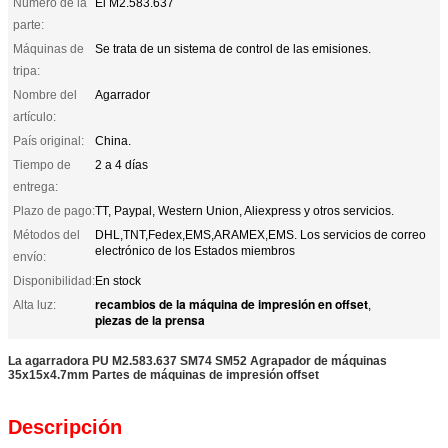
Número de la
El M2.583.637
parte:
Máquinas de
Se trata de un sistema de control de las emisiones.
tripa:
Nombre del
Agarrador
artículo:
País original:
China.
Tiempo de
2 a 4 días
entrega:
Plazo de pago:
TT, Paypal, Western Union, Aliexpress y otros servicios.
Métodos del
DHL,TNT,Fedex,EMS,ARAMEX,EMS. Los servicios de correo
electrónico de los Estados miembros
envío:
Disponibilidad:
En stock
recambios de la máquina de impresión en offset
Alta luz:
,
piezas de la prensa
La agarradora PU M2.583.637 SM74 SM52 Agrapador de máquinas
35x15x4.7mm Partes de máquinas de impresión offset
Descripción