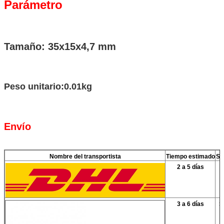
Parámetro
Tamaño: 35x15x4,7 mm
Peso unitario:0.01kg
Envío
Nombre del transportista
Tiempo estimado
Se
2 a 5 días
3 a 6 días
S