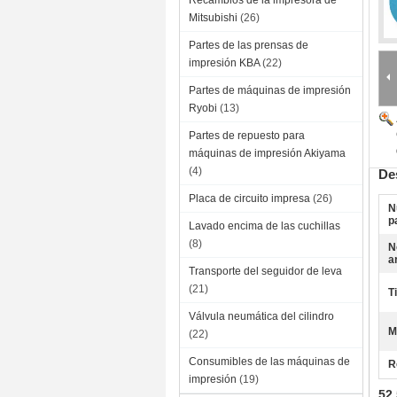
Recambios de la impresora de
Mitsubishi
(26)
Partes de las prensas de
impresión KBA
(22)
Partes de máquinas de impresión
Ryobi
(13)
Partes de repuesto para
máquinas de impresión Akiyama
(4)
De
Placa de circuito impresa
(26)
N
p
Lavado encima de las cuchillas
(8)
N
a
Transporte del seguidor de leva
(21)
T
Válvula neumática del cilindro
M
(22)
Consumibles de las máquinas de
R
impresión
(19)
52