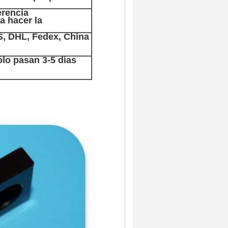
erencia
a hacer la
S, DHL, Fedex, China
ólo pasan 3-5 días