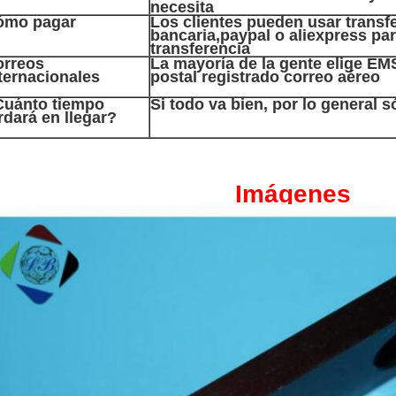
necesita
ómo pagar
Los clientes pueden usar transf
bancaria,paypal o aliexpress par
transferencia
orreos
La mayoría de la gente elige EM
ternacionales
postal registrado correo aéreo
Cuánto tiempo
Si todo va bien, por lo general s
rdará en llegar?
Imágenes