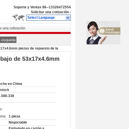
Soporte y Ventas
86--13326472554
Solicitar una cotización
-
Select Language
ar una cotización
Búsqueda
17x4.6mm piezas de repuesto de la
ebajo de 53x17x4.6mm
cho en China
 stock
.580.338
s:
ima:
1 pieza
Negociable
Embalado en cartón a