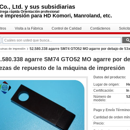
o., Ltd. y sus subsidiarias
trega rápida Orientación profesional
e impresión para HD Komori, Manroland, etc.
tros
Visita a la Fábrica
Control de Calidad
Contáctenos
Solicit
52.580.338 agarre SM74 GTO52 MO agarre por debajo de 53x
uinas de impresión
2.580.338 agarre SM74 GTO52 MO agarre por d
ezas de repuesto de la máquina de impresión
Datos del producto:
Lugar de origen:
He
Certificación:
In
Número de
52
modelo:
Pago y Envío Término
Cantidad de orden mín
Precio: