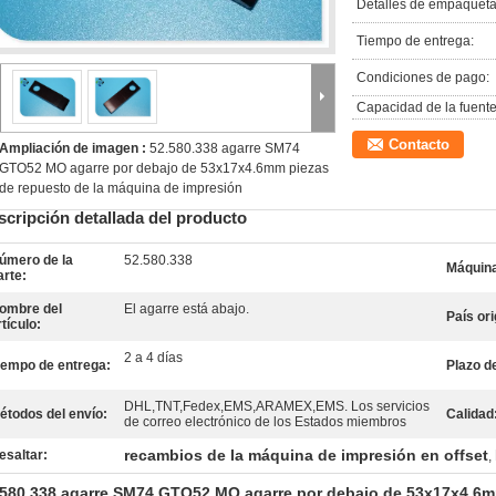
Detalles de empaqueta
Tiempo de entrega:
Condiciones de pago:
Capacidad de la fuente
Contacto
Ampliación de imagen :
52.580.338 agarre SM74
GTO52 MO agarre por debajo de 53x17x4.6mm piezas
de repuesto de la máquina de impresión
scripción detallada del producto
úmero de la
52.580.338
Máquina
arte:
ombre del
El agarre está abajo.
País ori
rtículo:
2 a 4 días
iempo de entrega:
Plazo d
DHL,TNT,Fedex,EMS,ARAMEX,EMS. Los servicios
étodos del envío:
Calidad
de correo electrónico de los Estados miembros
recambios de la máquina de impresión en offset
esaltar:
,
.580.338 agarre SM74 GTO52 MO agarre por debajo de 53x17x4.6mm