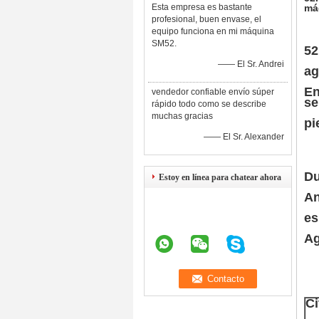
Esta empresa es bastante
má
profesional, buen envase, el
equipo funciona en mi máquina
SM52.
52
—— El Sr. Andrei
ag
En
vendedor confiable envío súper
se
rápido todo como se describe
muchas gracias
pi
—— El Sr. Alexander
Du
Estoy en línea para chatear ahora
An
es
Ag
Ci