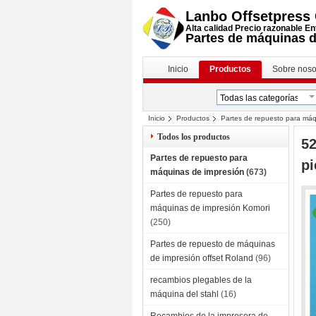
Lanbo Offsetpress C
Alta calidad Precio razonable En
Partes de máquinas d
Inicio
Productos
Sobre noso
Inicio
Productos
Partes de repuesto para máq
máquina de impresión
Todos los productos
5
Partes de repuesto para
pi
máquinas de impresión
(673)
Partes de repuesto para
máquinas de impresión Komori
(250)
Partes de repuesto de máquinas
de impresión offset Roland
(96)
recambios plegables de la
máquina del stahl
(16)