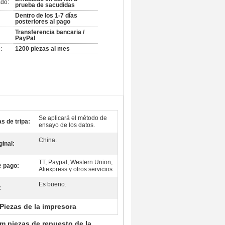
do:
prueba de sacudidas
Dentro de los 1-7 días
posteriores al pago
Transferencia bancaria /
PayPal
:
1200 piezas al mes
Se aplicará el método de
s de tripa:
ensayo de los datos.
China.
ginal:
TT, Paypal, Western Union,
e pago:
Aliexpress y otros servicios.
Es bueno.
:
Piezas de la impresora
 piezas de repuesto de la