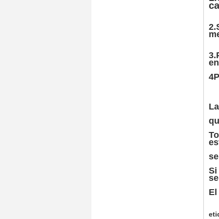
ca
2.
me
3.
en
4P
La
qu
To
es
se
Si
se
El
eti