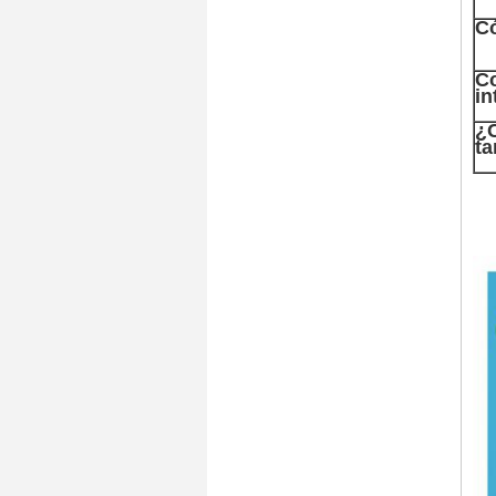
C
C
in
¿
ta