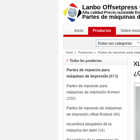
Lanbo Offsetpress C
Alta calidad Precio razonable En
Partes de máquinas d
Inicio
Productos
Sobre noso
Inicio
Productos
Partes de repuesto para máq
¿Qué quieres decir?011.108
Todos los productos
XL
Partes de repuesto para
¿Q
máquinas de impresión
(673)
Partes de repuesto para
máquinas de impresión Komori
(250)
Partes de repuesto de máquinas
de impresión offset Roland
(96)
recambios plegables de la
máquina del stahl
(16)