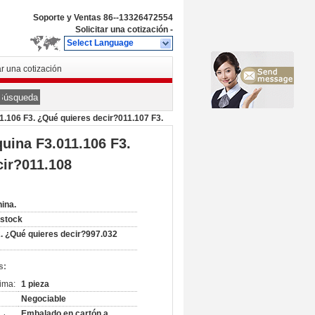
Soporte y Ventas
86--13326472554
Solicitar una cotización
-
Select Language
ar una cotización
Búsqueda
.106 F3. ¿Qué quieres decir?011.107 F3.
uina F3.011.106 F3.
cir?011.108
ina.
 stock
. ¿Qué quieres decir?997.032
s:
ima:
1 pieza
Negociable
Embalado en cartón a