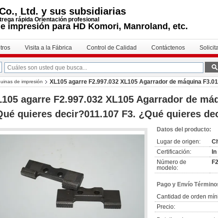
o., Ltd. y sus subsidiarias
trega rápida Orientación profesional
e impresión para HD Komori, Manroland, etc.
tros
Visita a la Fábrica
Control de Calidad
Contáctenos
Solicit
XL105 agarre F2.997.032 XL105 Agarrador de máquina F3.011
uinas de impresión
105 agarre F2.997.032 XL105 Agarrador de máq
ué quieres decir?011.107 F3. ¿Qué quieres de
Datos del producto:
Lugar de origen:
Ch
Certificación:
In
Número de
F2
modelo:
Pago y Envío Término
Cantidad de orden mín
Precio: