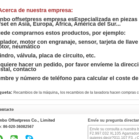
Acerca de nuestra empresa:
nbo offsetpress empresa es
Especializada en piezas
fset en Asia, Europa, África, América del Sur...
ede comprarnos estos productos, por ejemplo:
plador, motor con engranaje, sensor, tarjeta de llave 
tor, neumático
lindro, válvula, placa de circuito, etc.
 quiere hacer un pedido, por favor envíeme la direcc
stal, contacto
mbre y número de teléfono para calcular el coste de e
,
queta:
Recambios de la máquina
los recambios de la lavadora hacen compras c
ontacto
nbo Offsetpress Co., Limited
Envíe su pregunta directa
x:
86-020-36082567