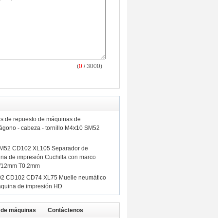
(
0
/ 3000)
s de repuesto de máquinas de
gono - cabeza - tornillo M4x10 SM52
SM52 CD102 XL105 Separador de
ina de impresión Cuchilla con marco
W12mm T0.2mm
02 CD102 CD74 XL75 Muelle neumático
áquina de impresión HD
 de máquinas
Contáctenos