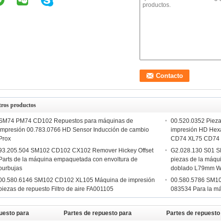
tros productos
SM74 PM74 CD102 Repuestos para máquinas de
00.520.0352 Pieza
impresión 00.783.0766 HD Sensor Inducción de cambio
impresión HD Hexá
Prox
CD74 XL75 CD74
93.205.504 SM102 CD102 CX102 Remover Hickey Offset
G2.028.130 S01 
Parts de la máquina empaquetada con envoltura de
piezas de la máqu
burbujas
doblado L79mm 
00.580.6146 SM102 CD102 XL105 Máquina de impresión
00.580.5786 SM1
piezas de repuesto Filtro de aire FA001105
083534 Para la m
uesto para
Partes de repuesto para
Partes de repuesto