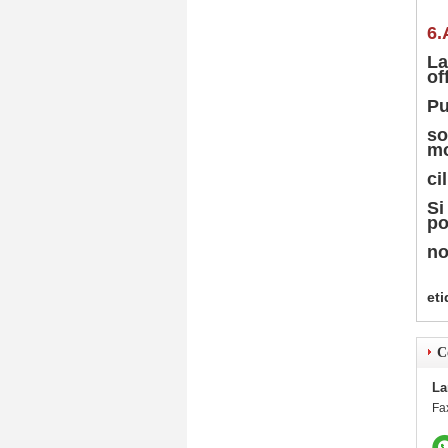
6.
La
of
Pu
so
mo
ci
Si
po
no
eti
C
La
Fa