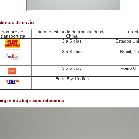
 Mentos de envío
Nombre del
tiempo estimado de tránsito desde
clien
transportista
China
3 a 5 días
Estados Uni
3 a 6 días
Brasil, R
3 a 6 días
Reino Uni
Entre 5 y 10 días
magen de abajo para referencia