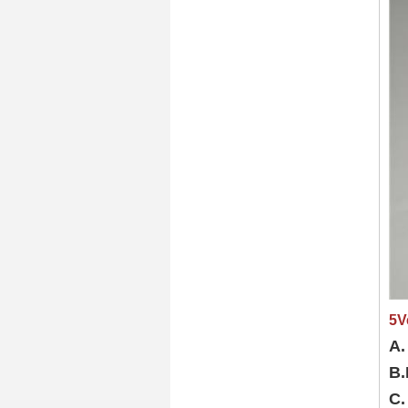
5V
A.
B.
C.