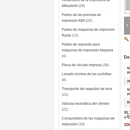
Recambios de la impresora de
Mitsubishi
(26)
Partes de las prensas de
impresión KBA
(22)
Partes de máquinas de impresión
Ryobi
(13)
Partes de repuesto para
máquinas de impresión Akiyama
(4)
De
Placa de circuito impresa
(26)
N
p
Lavado encima de las cuchillas
(8)
o
Transporte del seguidor de leva
N
p
(21)
R
Válvula neumática del cilindro
(22)
XL
¿Q
Consumibles de las máquinas de
impresión
(19)
1D