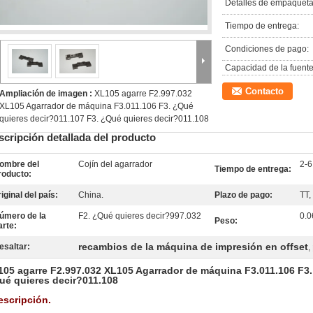
Detalles de empaqueta
Tiempo de entrega:
Condiciones de pago:
Capacidad de la fuente
Contacto
Ampliación de imagen :
XL105 agarre F2.997.032
XL105 Agarrador de máquina F3.011.106 F3. ¿Qué
quieres decir?011.107 F3. ¿Qué quieres decir?011.108
scripción detallada del producto
ombre del
Cojín del agarrador
2-6
Tiempo de entrega:
roducto:
riginal del país:
China.
Plazo de pago:
TT,
úmero de la
F2. ¿Qué quieres decir?997.032
0.0
Peso:
arte:
recambios de la máquina de impresión en offset
esaltar:
,
105 agarre F2.997.032 XL105 Agarrador de máquina F3.011.106 F3.
ué quieres decir?011.108
escripción.