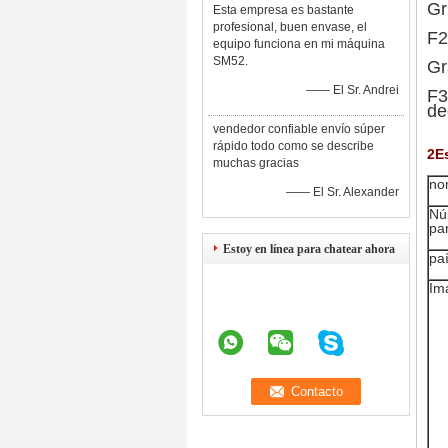
Gr
Esta empresa es bastante
profesional, buen envase, el
F2
equipo funciona en mi máquina
SM52.
Gr
—— El Sr. Andrei
F3
de
vendedor confiable envío súper
rápido todo como se describe
2E
muchas gracias
no
—— El Sr. Alexander
Nú
pa
Estoy en línea para chatear ahora
pa
Im